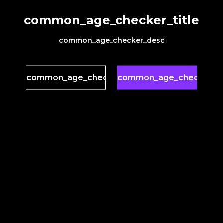
common_age_checker_title
common_age_checker_desc
common_age_checker_no
common_age_checker_y